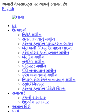
અમારી વેબસાઇટ્સ પર આપનું સ્વાગત છે!
English
ઘર
ઉત્પાદનો
રિટોર્ટ મશીન
સતત તળવાનું મશીન
ફ્રેન્ચ ફ્રાઈસ પ્રોડક્શન લાઇન
બટાકાની ચિપ્સ ઉત્પાદન લાઇન
ક્રેટ વોશર અને ડ્રાયર મશીન
બેટરિંગ મશીન
બ્રેડિંગ મશીન
પ્રેડસ્ટર મશીન
પેટી બનાવવાનું મશીન
ક્રેપ બનાવવાનું મશીન
સ્પ્રિંગ રોલ રેપર બનાવવાનું મશીન
રસોઈ મિક્સર
ફ્રેન્ચ ફ્રાઈસ પોટેટો ચિપ્સ
સમાચાર
કંપની સમાચાર
ઉદ્યોગ સમાચાર
અમારા વિશે
પ્રશ્નો