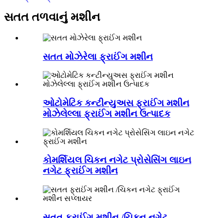
સતત તળવાનું મશીન
સતત મોઝેરેલા ફ્રાઈંગ મશીન
ઓટોમેટિક કન્ટીન્યુઅસ ફ્રાઈંગ મશીન
મોઝેલેલ્લા ફ્રાઈંગ મશીન ઉત્પાદક
કોમર્શિયલ ચિકન નગેટ પ્રોસેસિંગ લાઇન
નગેટ ફ્રાઈંગ મશીન
સતત ફ્રાઈંગ મશીન /ચિકન નગેટ