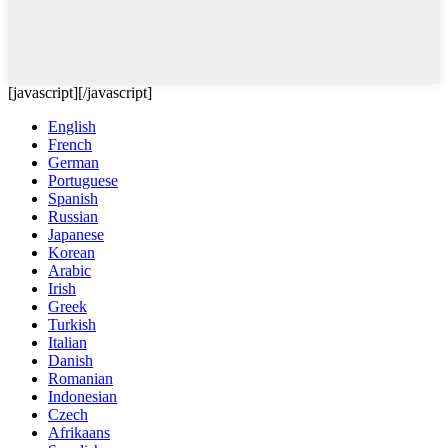
[javascript]
[/javascript]
English
French
German
Portuguese
Spanish
Russian
Japanese
Korean
Arabic
Irish
Greek
Turkish
Italian
Danish
Romanian
Indonesian
Czech
Afrikaans