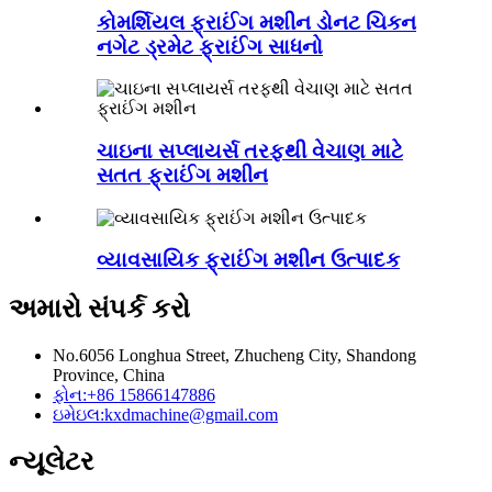
કોમર્શિયલ ફ્રાઈંગ મશીન ડોનટ ચિકન
નગેટ ડ્રમેટ ફ્રાઈંગ સાધનો
ચાઇના સપ્લાયર્સ તરફથી વેચાણ માટે
સતત ફ્રાઈંગ મશીન
વ્યાવસાયિક ફ્રાઈંગ મશીન ઉત્પાદક
અમારો સંપર્ક કરો
No.6056 Longhua Street, Zhucheng City, Shandong
Province, China
ફોન:
+86 15866147886
ઇમેઇલ:
kxdmachine@gmail.com
ન્યૂલેટર