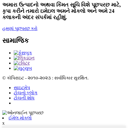
અમારા ઉત્પાદનો અથવા કિંમત સૂચિ વિશે પૂછપરછ માટે,
કૃપા કરીને તમારો ઇમેઇલ અમને મોકલો અને અમે 24
કલાકની અંદર સંપર્કમાં રહીશું.
હમણાં પૂછપરછ કરો
સામાજિક
© કૉપિરાઇટ - ૨૦૧૦-૨૦૨૩ : સર્વાધિકાર સુરક્ષિત.
સાઇટમેપ
ટોચનો બ્લોગ
ટોચની શોધ
ઈમેલ મોકલો
x