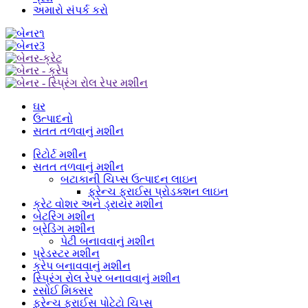
અમારો સંપર્ક કરો
ઘર
ઉત્પાદનો
સતત તળવાનું મશીન
રિટોર્ટ મશીન
સતત તળવાનું મશીન
બટાકાની ચિપ્સ ઉત્પાદન લાઇન
ફ્રેન્ચ ફ્રાઈસ પ્રોડક્શન લાઇન
ક્રેટ વોશર અને ડ્રાયર મશીન
બેટરિંગ મશીન
બ્રેડિંગ મશીન
પેટી બનાવવાનું મશીન
પ્રેડસ્ટર મશીન
ક્રેપ બનાવવાનું મશીન
સ્પ્રિંગ રોલ રેપર બનાવવાનું મશીન
રસોઈ મિક્સર
ફ્રેન્ચ ફ્રાઈસ પોટેટો ચિપ્સ